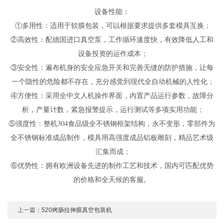
设备性能：
①多用性：适用于软膜包装，可以根据要求提供多套模具互换 ;
②高效性：配德国进口真空泵，工作循环速度快，有效降低人工和
设备投资的运作成本 ;
③安全性：遍布机身的安全应急开关和完善无缝的防护措施，让每
一个隐性的危险都不存在，充分感觉到现代全自动机械的人性化 ;
④方便性：采用全中文人机操作界面，内置产品运行参数，故障分
析，产量计数，紧急报警提示，运行测试等多项实用功能 ;
⑤强度性：整机304食品级全不锈钢框架结构，永不变形，零部件为
全不锈钢标准成品制作，模具用高强度成品铝板雕刻，精品艺术级
汇集而成 ;
⑥优势性：拥有欧洲设备先进的制作工艺和技术，国内可匹配优势
的价格和全天候的客服。
上一篇：
520烤肠拉伸膜真空包装机