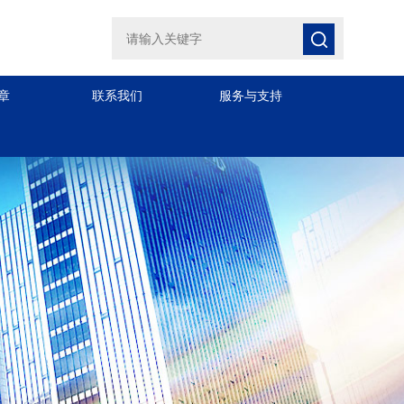
章
联系我们
服务与支持