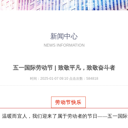
新闻中心
NEWS INFORMATION
五一国际劳动节 | 致敬平凡，致敬奋斗者
时间：2025-01-07 09:10 点击次数：
584818
劳动节快乐
，温暖而宜人，我们迎来了属于劳动者的节日——五一国际