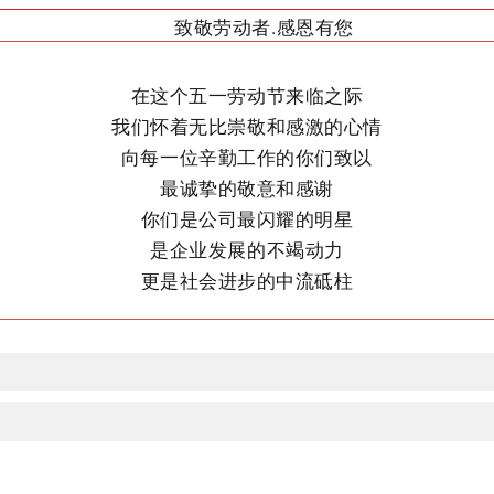
致敬劳动者.感恩有您
在这个五一劳动节来临之际
我们怀着无比崇敬和感激的心情
向每一位辛勤工作的你们致以
最诚挚的敬意和感谢
你们是公司最闪耀的明星
是企业发展的不竭动力
更是社会进步的中流砥柱