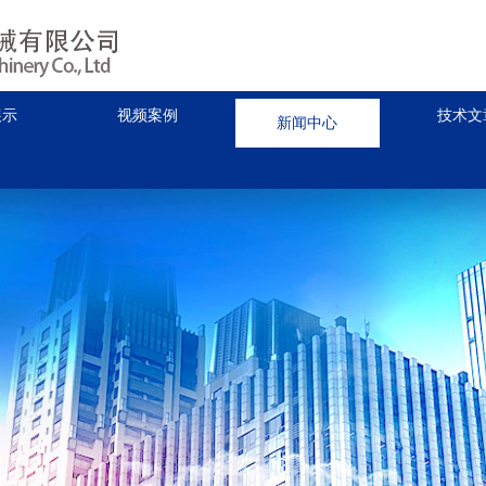
展示
视频案例
新闻中心
技术文