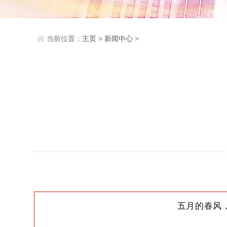
当前位置：
主页
>
新闻中心
>
五月的春风