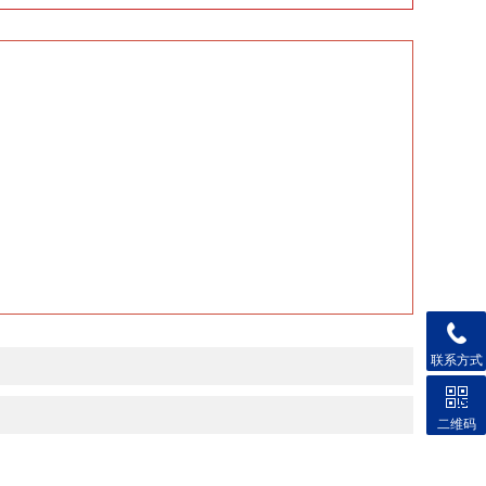
联系方式
二维码